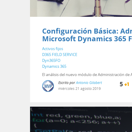
Configuración Básica: Ad
Microsoft Dynamics 365 
Activos fijos
D365 FIELD SERVICE
Dyn365FO
Dynamics 365
El análisis del nuevo módulo de Administración de A
Escrito por
Antonio Gilabert
5
miércoles
21
agosto
2019