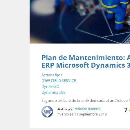
Plan de Mantenimiento: A
ERP Microsoft Dynamics 
Activos fijos
D365 FIELD SERVICE
Dyn365FO
Dynamics 365
Segundo artículo de la serie dedicada al análisis d
Escrito por
Antonio Gilabert
7
miércoles
11
septiembre
2019