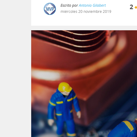
Escrito por
Antonio Gilabert
2
miércoles
20
noviembre
2019