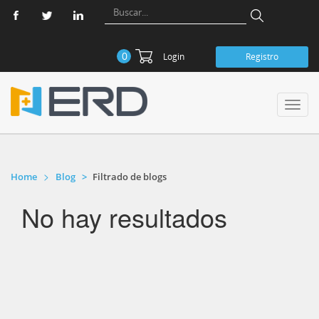
0
Login
Registro
Toggl
navig
Home
Blog
Filtrado de blogs
No hay resultados