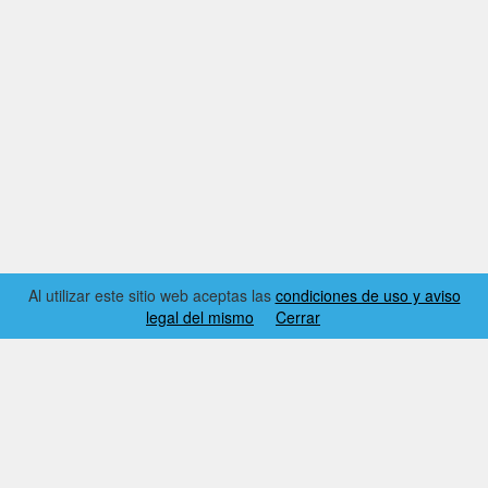
Al utilizar este sitio web aceptas las
condiciones de uso y aviso
legal del mismo
Cerrar
2026 © EL RINCÓN DYNAMICS
CONDICIONES DE USO Y AVISO LEGAL
CONTACTO