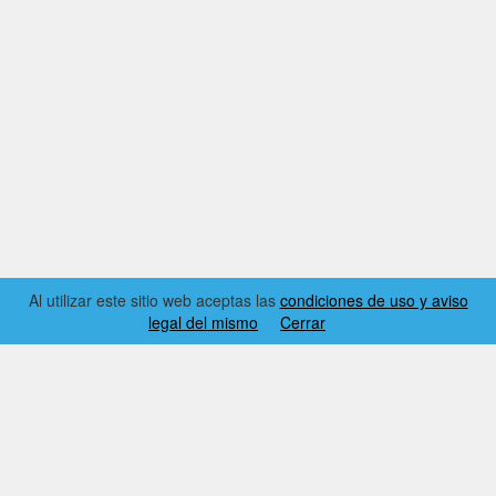
Al utilizar este sitio web aceptas las
condiciones de uso y aviso
legal del mismo
Cerrar
2026 © EL RINCÓN DYNAMICS
CONDICIONES DE USO Y AVISO LEGAL
CONTACTO