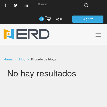
0
Login
Registro
Toggl
navig
Home
Blog
Filtrado de blogs
No hay resultados