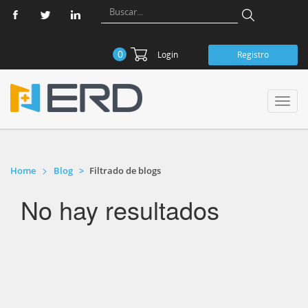
0
Login
Registro
Toggl
navig
Home
Blog
Filtrado de blogs
No hay resultados