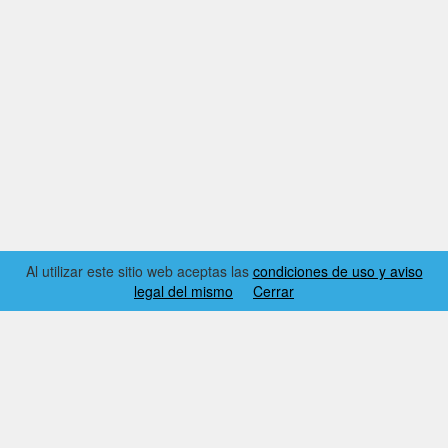
Al utilizar este sitio web aceptas las
condiciones de uso y aviso
legal del mismo
Cerrar
2026 © EL RINCÓN DYNAMICS
CONDICIONES DE USO Y AVISO LEGAL
CONTACTO