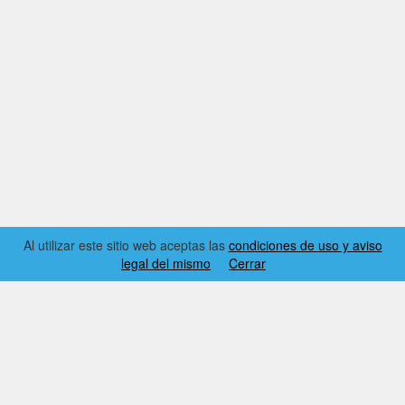
Al utilizar este sitio web aceptas las
condiciones de uso y aviso
legal del mismo
Cerrar
2026 © EL RINCÓN DYNAMICS
CONDICIONES DE USO Y AVISO LEGAL
CONTACTO