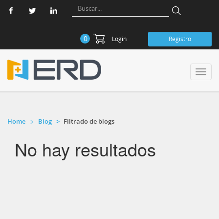
0
Login
Registro
Toggl
navig
Home
Blog
Filtrado de blogs
No hay resultados