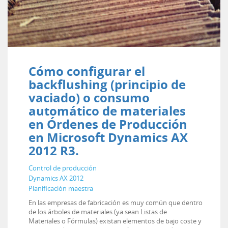
Cómo configurar el
backflushing (principio de
vaciado) o consumo
automático de materiales
en Órdenes de Producción
en Microsoft Dynamics AX
2012 R3.
Control de producción
Dynamics AX 2012
Planificación maestra
En las empresas de fabricación es muy común que dentro
de los árboles de materiales (ya sean Listas de
Materiales o Fórmulas) existan elementos de bajo coste y