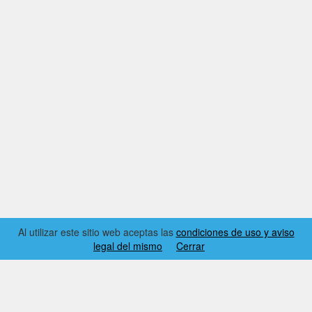
Al utilizar este sitio web aceptas las
condiciones de uso y aviso
legal del mismo
Cerrar
2026 © EL RINCÓN DYNAMICS
CONDICIONES DE USO Y AVISO LEGAL
CONTACTO