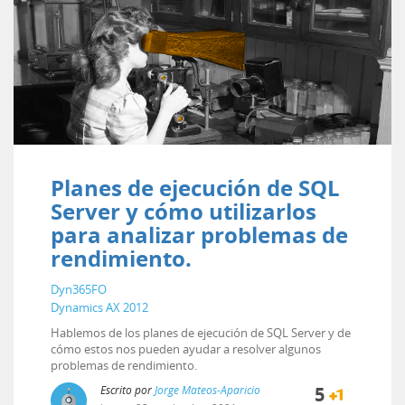
Planes de ejecución de SQL
Server y cómo utilizarlos
para analizar problemas de
rendimiento.
Dyn365FO
Dynamics AX 2012
Hablemos de los planes de ejecución de SQL Server y de
cómo estos nos pueden ayudar a resolver algunos
problemas de rendimiento.
Escrito por
Jorge Mateos-Aparicio
5