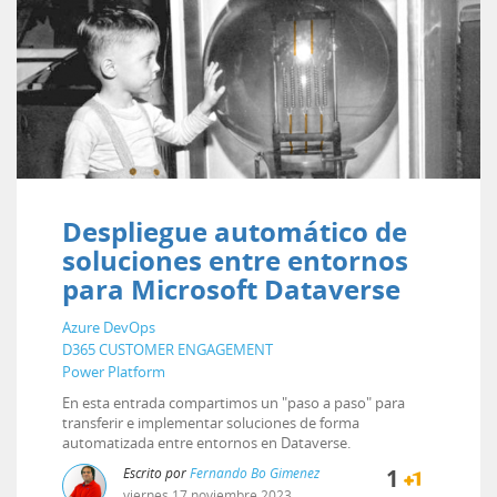
Despliegue automático de
soluciones entre entornos
para Microsoft Dataverse
Azure DevOps
D365 CUSTOMER ENGAGEMENT
Power Platform
En esta entrada compartimos un "paso a paso" para
transferir e implementar soluciones de forma
automatizada entre entornos en Dataverse.
Escrito por
Fernando Bo Gimenez
1
viernes
17
noviembre
2023