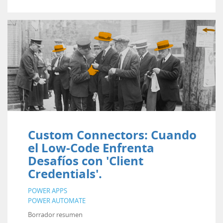
Custom Connectors: Cuando
el Low-Code Enfrenta
Desafíos con 'Client
Credentials'.
POWER APPS
POWER AUTOMATE
Borrador resumen