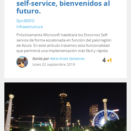
self-service, bienvenidos al
futuro.
Dyn365FO
Infraestructura
Próximamente Microsoft habilitará los Entornos Self-
service de forma escalonada en función del país/región
de Azure. En este artículo tratamos esta funcionalidad
que permitirá una implementación más fácil y rápida.
Escrito por
Adrià Ariste Santacreu
4
lunes
02
septiembre
2019