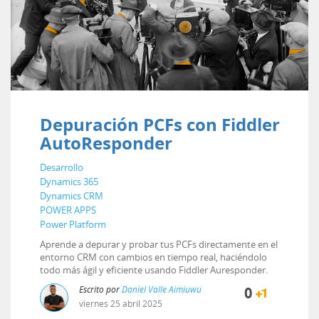
Depuración PCFs con Fiddler
AutoResponder
Desarrollo
Dynamics 365
Dynamics CRM
POWER APPS
Power Platform
Aprende a depurar y probar tus PCFs directamente en el
entorno CRM con cambios en tiempo real, haciéndolo
todo más ágil y eficiente usando Fiddler Auresponder.
Escrito por
Daniel Valle Aimiuwu
0
viernes
25
abril
2025