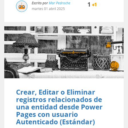
Escrito por
Mar Pedroche
1
martes
01
abril
2025
Crear, Editar o Eliminar
registros relacionados de
una entidad desde Power
Pages con usuario
Autenticado (Estándar)