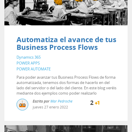
Automatiza el avance de tus
Business Process Flows
Dynamics 365
POWER APPS
POWER AUTOMATE
Para poder avanzar tus Business Process Flows de forma
automatizada, tenemos dos formas de hacerlo en del
lado del servidor o del lado del cliente. En este blog veréis
mediante dos ejemplos como poder realizarlo
Escrito por
Mar Pedroche
2
jueves
27
enero
2022