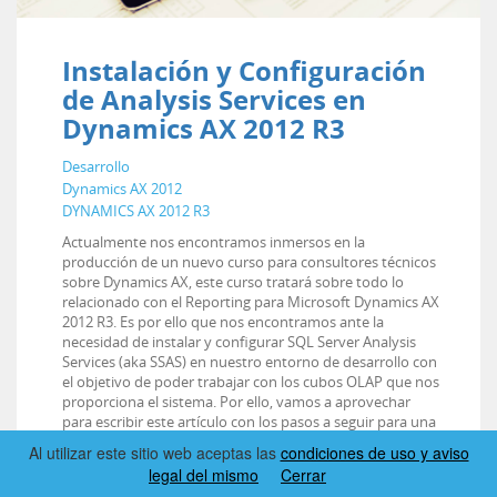
Instalación y Configuración
de Analysis Services en
Dynamics AX 2012 R3
Desarrollo
Dynamics AX 2012
DYNAMICS AX 2012 R3
Actualmente nos encontramos inmersos en la
producción de un nuevo curso para consultores técnicos
sobre Dynamics AX, este curso tratará sobre todo lo
relacionado con el Reporting para Microsoft Dynamics AX
2012 R3. Es por ello que nos encontramos ante la
necesidad de instalar y configurar SQL Server Analysis
Services (aka SSAS) en nuestro entorno de desarrollo con
el objetivo de poder trabajar con los cubos OLAP que nos
proporciona el sistema. Por ello, vamos a aprovechar
para escribir este artículo con los pasos a seguir para una
correcta instalación y configuración de SSAS.
Al utilizar este sitio web aceptas las
condiciones de uso y aviso
Escrito por
Juan Antonio Tomás
1
legal del mismo
Cerrar
lunes
01
febrero
2016