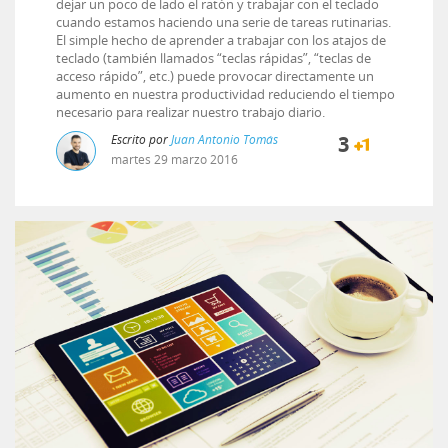
dejar un poco de lado el ratón y trabajar con el teclado
cuando estamos haciendo una serie de tareas rutinarias.
El simple hecho de aprender a trabajar con los atajos de
teclado (también llamados “teclas rápidas”, “teclas de
acceso rápido”, etc.) puede provocar directamente un
aumento en nuestra productividad reduciendo el tiempo
necesario para realizar nuestro trabajo diario.
Escrito por
Juan Antonio Tomás
3
martes
29
marzo
2016