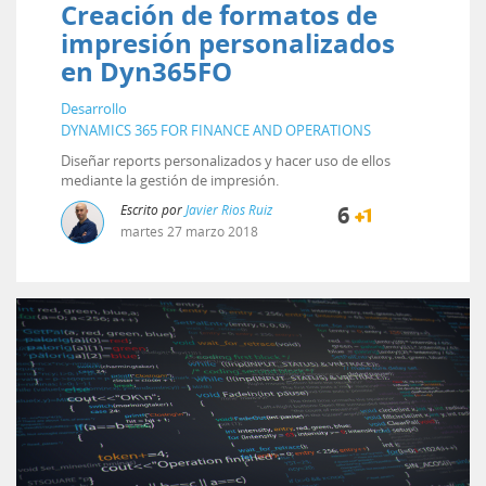
Creación de formatos de
impresión personalizados
en Dyn365FO
Desarrollo
DYNAMICS 365 FOR FINANCE AND OPERATIONS
Diseñar reports personalizados y hacer uso de ellos
mediante la gestión de impresión.
Escrito por
Javier Rios Ruiz
6
martes
27
marzo
2018