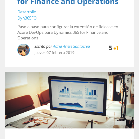
for Finance and Operations
Desarrollo
Dyn365FO
Paso a paso para configurar la extensión de Release en
Azure DevOps para Dynamics 365 for Finance and
Operations
Escrito por
Adrià Ariste Santacreu
5
jueves
07
febrero
2019