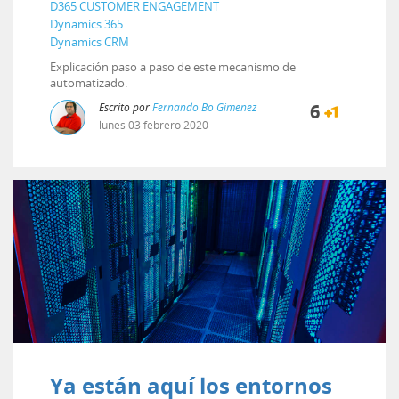
D365 CUSTOMER ENGAGEMENT
Dynamics 365
Dynamics CRM
Explicación paso a paso de este mecanismo de
automatizado.
Escrito por
Fernando Bo Gimenez
6
lunes
03
febrero
2020
Ya están aquí los entornos