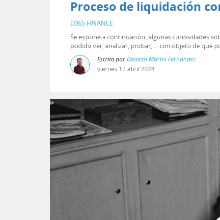
Proceso de liquidación c
D365 FINANCE
Se expone a continuación, algunas curiosidades s
podido ver, analizar, probar, ... con objeto de que
Escrito por
Damián Martin Fernández
viernes
12
abril
2024