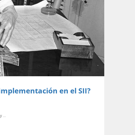
implementación en el SII?
 ...