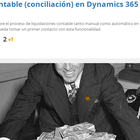
ontable (conciliación) en Dynamics 36
obre el proceso de liquidaciones contable tanto manual como automático e
 pueda tomar un primer contacto con esta funcionalidad.
2