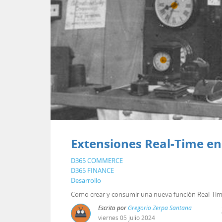
Extensiones Real-Time 
D365 COMMERCE
D365 FINANCE
Desarrollo
Como crear y consumir una nueva función Real-T
Escrito por
Gregorio Zerpa Santana
viernes
05
julio
2024