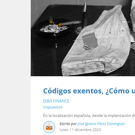
Códigos exentos, ¿Cómo u
D365 FINANCE
Impuestos
En la localización española, desde la implantación d
Escrito por
José Ignacio Pérez Domínguez
lunes
11
diciembre
2023