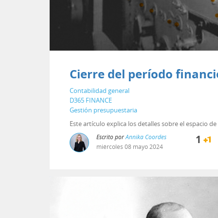
Cierre del período finan
Contabilidad general
D365 FINANCE
Gestión presupuestaria
Este artículo explica los detalles sobre el espacio 
Escrito por
Annika Coordes
1
miércoles
08
mayo
2024