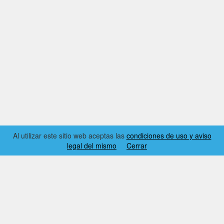
Al utilizar este sitio web aceptas las
condiciones de uso y aviso
legal del mismo
Cerrar
2026 © EL RINCÓN DYNAMICS
CONDICIONES DE USO Y AVISO LEGAL
CONTACTO