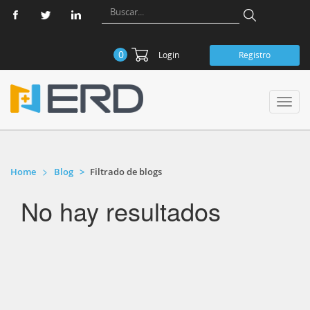
0
Login
Registro
Toggl
navig
Home
Blog
Filtrado de blogs
No hay resultados