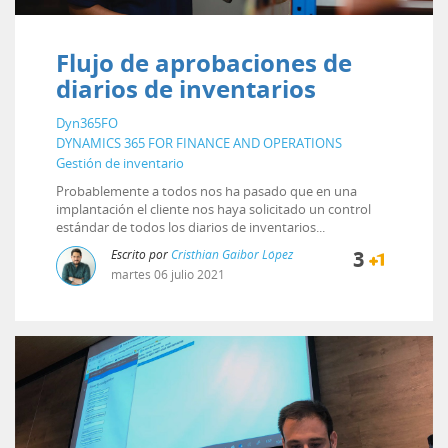
Flujo de aprobaciones de
diarios de inventarios
Dyn365FO
DYNAMICS 365 FOR FINANCE AND OPERATIONS
Gestión de inventario
Probablemente a todos nos ha pasado que en una
implantación el cliente nos haya solicitado un control
estándar de todos los diarios de inventarios...
Escrito por
Cristhian Gaibor López
3
martes
06
julio
2021