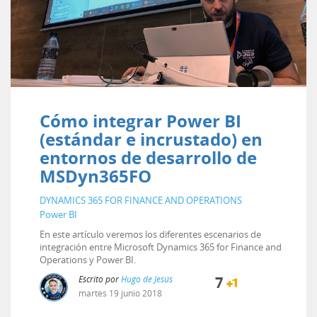
Cómo integrar Power BI
(estándar e incrustado) en
entornos de desarrollo de
MSDyn365FO
DYNAMICS 365 FOR FINANCE AND OPERATIONS
Power BI
En este artículo veremos los diferentes escenarios de
integración entre Microsoft Dynamics 365 for Finance and
Operations y Power BI.
Escrito por
Hugo de Jesús
7
martes
19
junio
2018