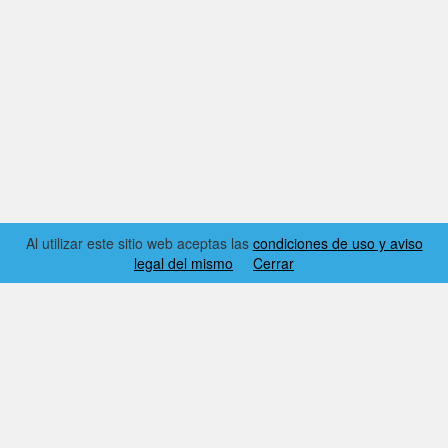
Al utilizar este sitio web aceptas las
condiciones de uso y aviso
legal del mismo
Cerrar
2026 © EL RINCÓN DYNAMICS
CONDICIONES DE USO Y AVISO LEGAL
CONTACTO