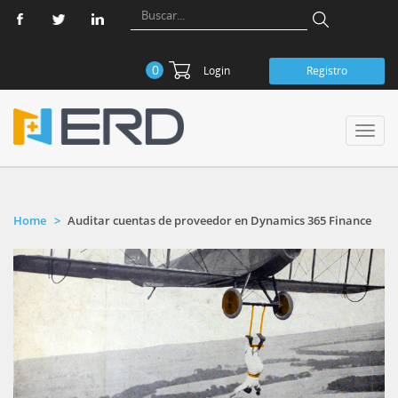
0
Login
Registro
Toggl
navig
Home
Auditar cuentas de proveedor en Dynamics 365 Finance