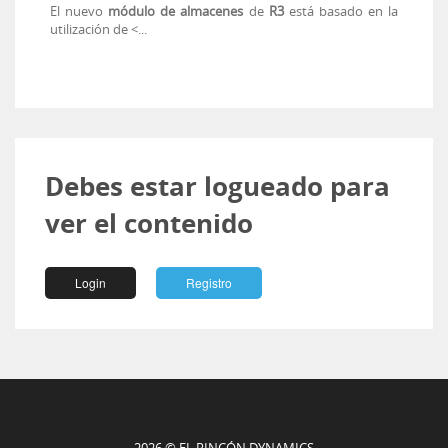
El nuevo
módulo de almacenes
de
R3
está basado en la
utilización de <...
Debes estar logueado para
ver el contenido
Login
Registro
2026 © EL RINCÓN DYNAMICS