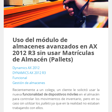
Uso del módulo de
almacenes avanzados en AX
2012 R3 sin usar Matrículas
de Almacén (Pallets)
Dynamics AX 2012
DYNAMICS AX 2012 R3
Funcional
Gestión de almacenes
Recientemente a un colega, un cliente le solicitó usar la
nueva
funcionalidad de dispositivos móviles
en el almacén
para controlar los movimientos de inventario, pero en su
caso sin utilizar los
pallets
ya que en la realidad no estaban
trabajando con ellos.