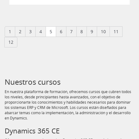
1
2
3
4
5
6
7
8
9
10
11
12
Nuestros cursos
En nuestra plataforma de formación, ofrecemos cursos que cubren todos
los niveles, desde principiantes hasta avanzados, con el objetivo de
proporcionarte los conocimientos y habilidades necesarios para dominar
los sistemas ERP y CRM de Microsoft. Los cursos están diseñados para
abarcar temas como la implementación, la administración y el desarrollo
en Dynamics.
Dynamics 365 CE