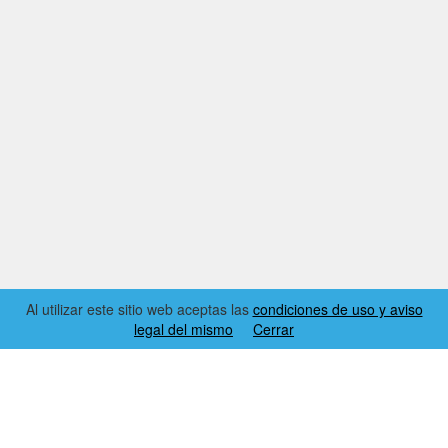
Al utilizar este sitio web aceptas las
condiciones de uso y aviso
legal del mismo
Cerrar
2026 © EL RINCÓN DYNAMICS
CONDICIONES DE USO Y AVISO LEGAL
CONTACTO