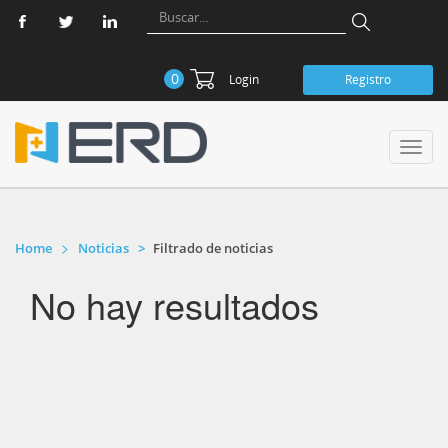
0
Login
Registro
Toggl
navig
Home
Noticias
Filtrado de noticias
No hay resultados