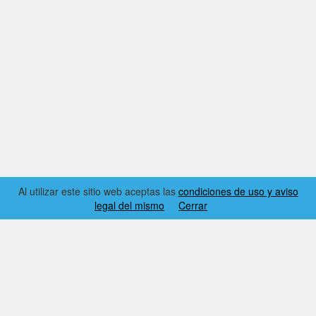
Al utilizar este sitio web aceptas las
condiciones de uso y aviso
legal del mismo
Cerrar
2026 © EL RINCÓN DYNAMICS
CONDICIONES DE USO Y AVISO LEGAL
CONTACTO