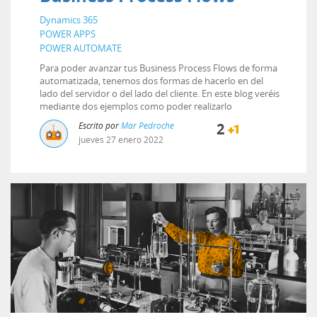
Dynamics 365
POWER APPS
POWER AUTOMATE
Para poder avanzar tus Business Process Flows de forma
automatizada, tenemos dos formas de hacerlo en del
lado del servidor o del lado del cliente. En este blog veréis
mediante dos ejemplos como poder realizarlo
Escrito por
Mar Pedroche
2
jueves
27
enero
2022