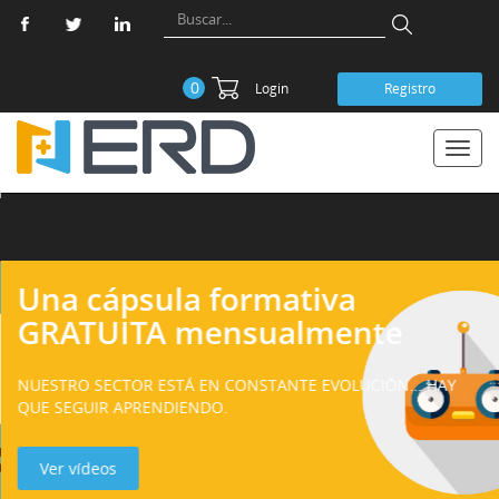
0
Login
Registro
Toggl
navig
Una cápsula formativa
GRATUITA mensualmente
#FollowFridayERD
NUESTRO SECTOR ESTÁ EN CONSTANTE EVOLUCIÓN… HAY
QUE SEGUIR APRENDIENDO.
Ver vídeos