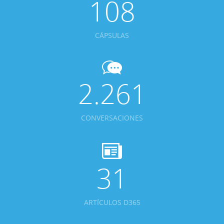
108
CÁPSULAS
2.261
CONVERSACIONES
31
ARTÍCULOS D365