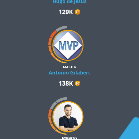
Hugo de Jesús
129K
MASTER
Antonio Gilabert
138K
EXPERTO