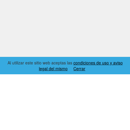
Al utilizar este sitio web aceptas las
condiciones de uso y aviso
legal del mismo
Cerrar
2026 © EL RINCÓN DYNAMICS
CONDICIONES DE USO Y AVISO LEGAL
CONTACTO