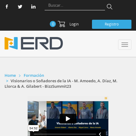
0
Login
Registro
Toggl
navig
Home
Formación
Visionarios o Soñadores de la IA - M. Amoedo, A. Díaz, M.
Llorca & A. Gilabert - BizzSummit23