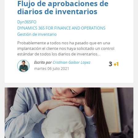
Flujo de aprobaciones de
diarios de inventarios
Dyn365FO
DYNAMICS 365 FOR FINANCE AND OPERATIONS
Gestión de inventario
Probablemente a todos nos ha pasado que en una
implantación el cliente nos haya solicitado un control
estándar de todos los diarios de inventarios...
Escrito por
Cristhian Gaibor López
3
martes
06
julio
2021