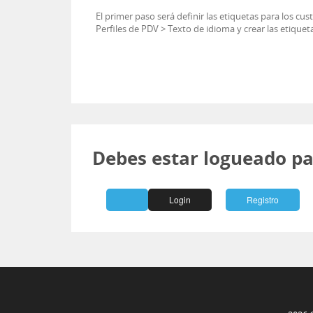
El primer paso será definir las etiquetas para los cu
Perfiles de PDV > Texto de idioma y crear las etique
Debes estar logueado pa
Login
Registro