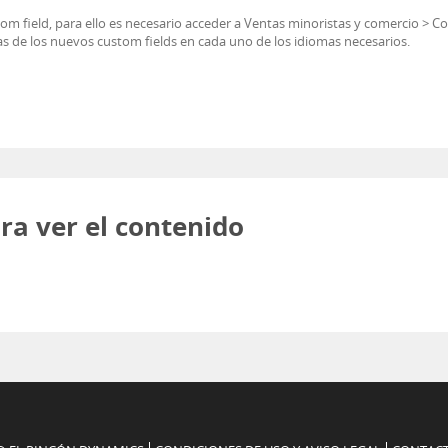
stom field, para ello es necesario acceder a Ventas minoristas y comercio > 
tas de los nuevos custom fields en cada uno de los idiomas necesarios.
ra ver el contenido