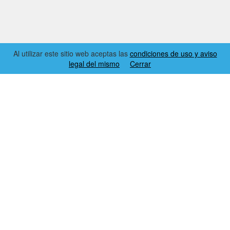
Al utilizar este sitio web aceptas las
condiciones de uso y aviso
legal del mismo
Cerrar
2026 © EL RINCÓN DYNAMICS
CONDICIONES DE USO Y AVISO LEGAL
CONTACTO