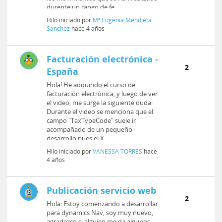
durente un rango de fe...
Hilo iniciado por
Mª Eugenia Mendieta
Sanchez
hace 4 años
Facturación electrónica -
2
España
Hola! He adquirido el curso de
facturación electrónica, y luego de ver
el video, me surge la siguiente duda:
Durante el video se menciona que el
campo "TaxTypeCode" suele ir
acompañado de un pequeño
desarrollo pues el X...
Hilo iniciado por
VANESSA TORRES
hace
4 años
Publicación servicio web
2
Hola: Estoy comenzando a desarrollar
para dynamics Nav, soy muy nuevo,
agradezco si alguien me da algunos