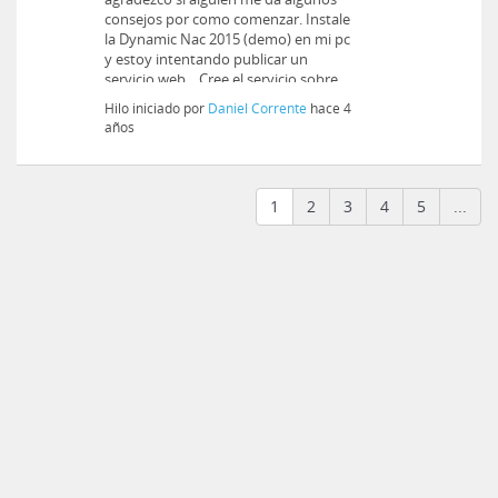
consejos por como comenzar. Instale
la Dynamic Nac 2015 (demo) en mi pc
y estoy intentando publicar un
servicio web....Cree el servicio sobre...
Hilo iniciado por
Daniel Corrente
hace 4
años
1
2
3
4
5
...