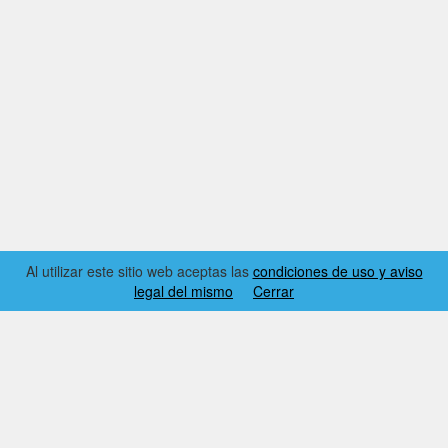
Al utilizar este sitio web aceptas las
condiciones de uso y aviso
legal del mismo
Cerrar
2026 © EL RINCÓN DYNAMICS
CONDICIONES DE USO Y AVISO LEGAL
CONTACTO