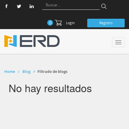
0
Login
Registro
Toggl
navig
Home
Blog
Filtrado de blogs
No hay resultados