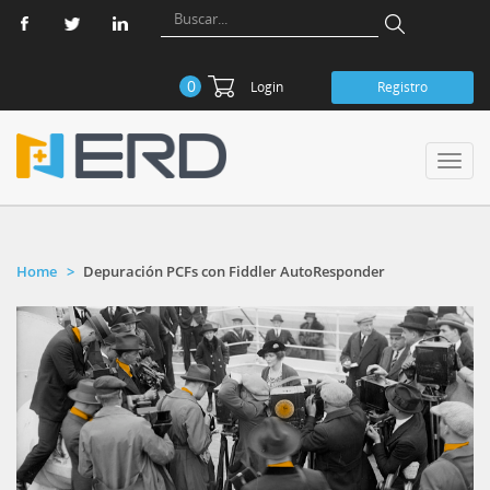
0
Login
Registro
Toggl
navig
Home
Depuración PCFs con Fiddler AutoResponder