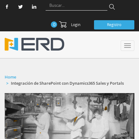
0
Login
Registro
Toggl
navig
Home
Integración de SharePoint con Dynamics365 Sales y Portals