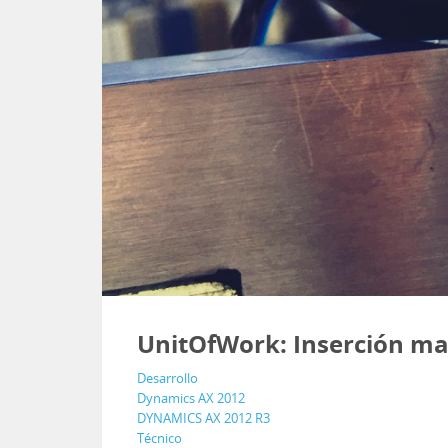
UnitOfWork: Inserción mas
Desarrollo
Dynamics AX 2012
DYNAMICS AX 2012 R3
Técnico