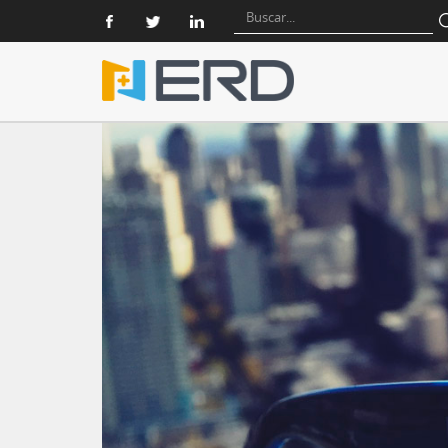
Home
UnitOfWork: Inserción masiva de registros en