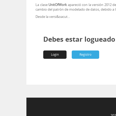
La clase
UnitOfWork
apareció con la versión 2012 de
cambio del patrón de modelado de datos, debido a l
Desde la versi&oacut...
Debes estar logueado 
Login
Registro
20