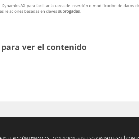
 Dynamics AX para facilitar la tarea de inserción o modificación de datos d
as relaciones basadas en claves
subrogadas
.
para ver el contenido
26 © EL RINCÓN DYNAMICS
CONDICIONES DE USO Y AVISO LEGAL
CONT