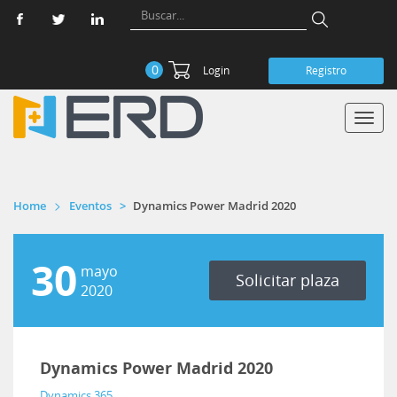
0
Login
Registro
Toggl
navig
Home
Eventos
Dynamics Power Madrid 2020
30
mayo
Solicitar plaza
2020
Dynamics Power Madrid 2020
Dynamics 365