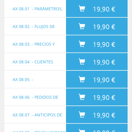
19,90 €
AX 08.01. - PARÁMETROS,
19,90 €
ACTIVIDADES Y CASOS
AX 08.02. - FLUJOS DE
Ver video
19,90 €
TRABAJO
AX 08.03. - PRECIOS Y
Ver video
19,90 €
ACUERDOS COMERCIALES
AX 08.04. - CLIENTES
Ver video
19,90 €
POTENCIALES vs.
AX 08.05. -
Ver video
19,90 €
PROSPECT
OPORTUNIDADES Y
AX 08.06. - PEDIDOS DE
Ver video
19,90 €
PRESUPUESTOS DE
VENTAS
AX 08.07. - ANTICIPOS DE
Ver video
Duración 30:13
Archivos:
AX2012R3 - 08.01. PARAMETROS ACTIVIDADES Y CASOS