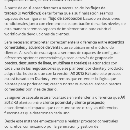
A partir de aquí, aprenderemos a hacer uso de los
flujos de
trabajo
(o
workflows
) de tal forma que a su finalización seamos
capaces de configurar un
flujo de aprobación
basado en decisiones
condicionales junto con elementos de aprobación de varios niveles, de
esta manera seremos capaces de implementarlo para cubrir el
workflow de devoluciones de clientes.
Será necesario interpretar correctamente la diferencia entre
acuerdos
comerciales
y
acuerdos de venta
que se ubican en el módulo de
clientes. A través de esta cápsula seremos de capaces de configurar
diferentes opciones comerciales (ya sean a través de
grupos de
precios
,
descuento de línea
,
multilínea o totales
) relacionados con
cada una de las negociaciones que se planteen por cliente y producto
adquirido. Es cierto que con la versión
AX 2012 R3
todo este proceso
estará basado en
Diarios
y tendremos que entender la lógica que
plantea para poder editar, crear o borrar nuevos acuerdos o precios
comerciales por línea de diario.
La siguiente cápsula estará focalizada en entender la diferencia que
AX
2012 R3
plantea entre
cliente potencial
y
cliente prospecto
,
entendiendo el impacto que tiene uno sobre otro y las diferencias
funcionales que determinan cada uno.
Desde este instante empezaremos a realizar procesos comerciales
concretos, comenzando por la generación y gestión de