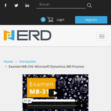
0
Login
Registro
Toggl
navig
Home
Formación
Examen MB-310: Microsoft Dynamics 365 Finance