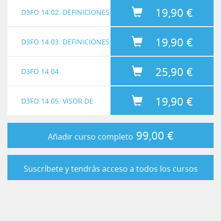
19,90 €
DE FILAS
D3FO 14.02. DEFINICIONES
Ver video
19,90 €
DE COLUMNA
D3FO 14.03. DEFINICIONES
Ver video
25,90 €
DE INFORME
D3FO 14.04.
Ver video
19,90 €
FUNCIONALIDADES
D3FO 14.05. VISOR DE
Ver video
AVANZADAS
INFORMES FINANCIEROS
Ver video
99,00 €
Añadir curso completo
Duración 36:50
Suscríbete y tendrás acceso a todos los cursos
Archivos:
D3FO - 14.01 DEFINICIONES DE FILA
Duración 30:24
Desde las definiciones de fila, vamos a seleccionar toda la
Archivos:
D3FO - 14.02 DEFINICIONES DE COLUMNA
información que necesitamos visualizar en las líneas referidas a
los saldos e importes de los informes.
Duración 23:14