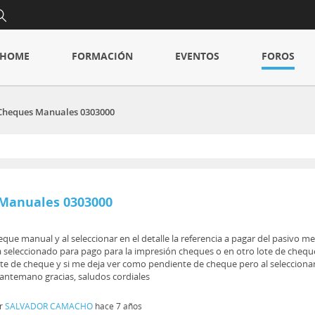
HOME
FORMACIÓN
EVENTOS
FOROS
Cheques Manuales 0303000
Manuales 0303000
eque manual y al seleccionar en el detalle la referencia a pagar del pasivo m
eleccionado para pago para la impresión cheques o en otro lote de cheques
ote de cheque y si me deja ver como pendiente de cheque pero al seleccion
antemano gracias, saludos cordiales
or
SALVADOR CAMACHO
hace 7 años