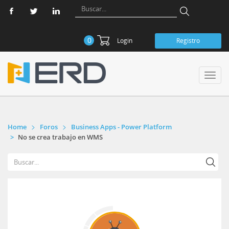
0
Login
Registro
Toggl
navig
Home
Foros
Business Apps - Power Platform
No se crea trabajo en WMS