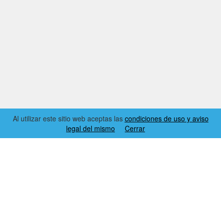
Al utilizar este sitio web aceptas las
condiciones de uso y aviso
legal del mismo
Cerrar
2026 © EL RINCÓN DYNAMICS
CONDICIONES DE USO Y AVISO LEGAL
CONTACTO