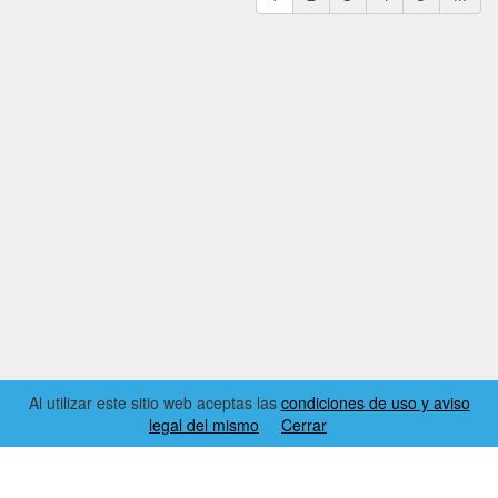
Al utilizar este sitio web aceptas las
condiciones de uso y aviso
legal del mismo
Cerrar
2026 © EL RINCÓN DYNAMICS
CONDICIONES DE USO Y AVISO LEGAL