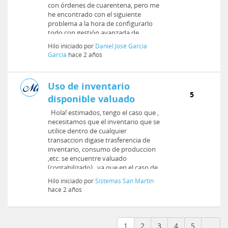
con órdenes de cuarentena, pero me
he encontrado con el siguiente
problema a la hora de configurarlo
todo con gestión avanzada de...
Hilo iniciado por
Daniel José García
García
hace 2 años
Uso de inventario
5
disponible valuado
Hola! estimados, tengo el caso que ,
necesitamos que el inventario que se
utilice dentro de cualquier
transaccion digase trasferencia de
inventario, consumo de produccion
,etc. se encuentre valuado
(contabilizado) , ya que en el caso de
com...
Hilo iniciado por
Sistemas San Martin
hace 2 años
1
2
3
4
5
...