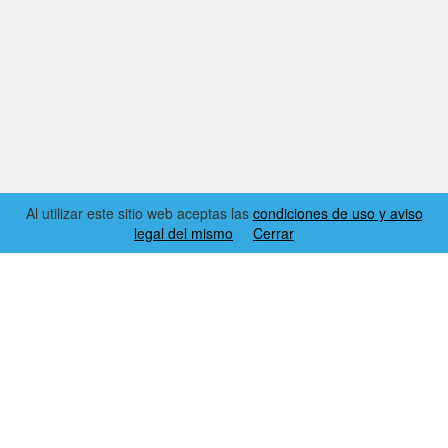
Al utilizar este sitio web aceptas las
condiciones de uso y aviso
legal del mismo
Cerrar
2026 © EL RINCÓN DYNAMICS
CONDICIONES DE USO Y AVISO LEGAL
CONTACTO