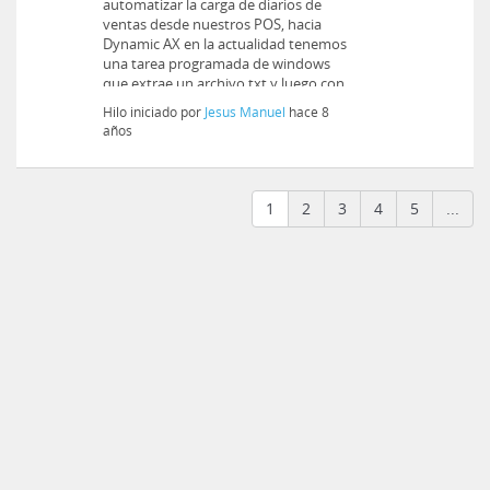
automatizar la carga de diarios de
ventas desde nuestros POS, hacia
Dynamic AX en la actualidad tenemos
una tarea programada de windows
que extrae un archivo txt y luego con
mediante la pr...
Hilo iniciado por
Jesus Manuel
hace 8
años
1
2
3
4
5
...