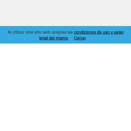
Al utilizar este sitio web aceptas las
condiciones de uso y aviso
legal del mismo
Cerrar
2026 © EL RINCÓN DYNAMICS
CONDICIONES DE USO Y AVISO LEGAL
CONTACTO