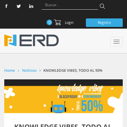
0
Login
Registro
Toggl
navig
Home
Noticias
KNOWLEDGE VIBES, TODO AL 50%
KNOWLEDGE VIBES, TODO AL