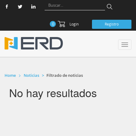
0
Login
Registro
Toggl
navig
Home
Noticias
Filtrado de noticias
No hay resultados