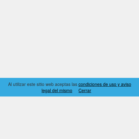
Al utilizar este sitio web aceptas las
condiciones de uso y aviso
legal del mismo
Cerrar
2026 © EL RINCÓN DYNAMICS
CONDICIONES DE USO Y AVISO LEGAL
CONTACTO