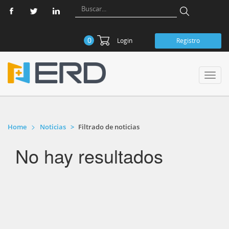
0
Login
Registro
Toggl
navig
Home
Noticias
Filtrado de noticias
No hay resultados