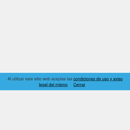
Al utilizar este sitio web aceptas las
condiciones de uso y aviso
legal del mismo
Cerrar
2026 © EL RINCÓN DYNAMICS
CONDICIONES DE USO Y AVISO LEGAL
CONTACTO