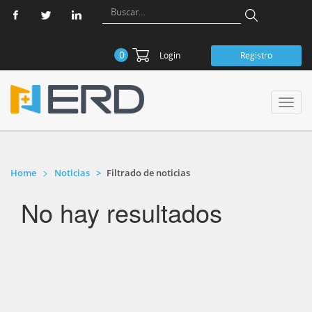
0
Login
Registro
Toggl
navig
Home
Noticias
Filtrado de noticias
No hay resultados