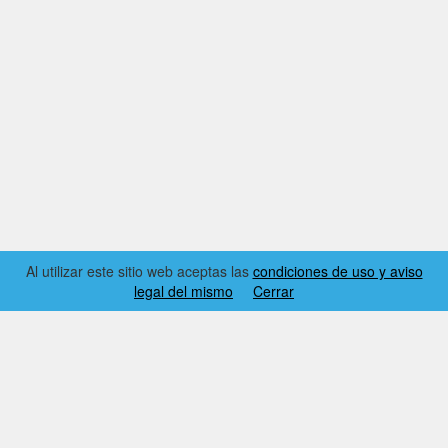
Al utilizar este sitio web aceptas las
condiciones de uso y aviso
legal del mismo
Cerrar
2026 © EL RINCÓN DYNAMICS
CONDICIONES DE USO Y AVISO LEGAL
CONTACTO