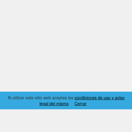
Al utilizar este sitio web aceptas las
condiciones de uso y aviso
legal del mismo
Cerrar
2026 © EL RINCÓN DYNAMICS
CONDICIONES DE USO Y AVISO LEGAL
CONTACTO