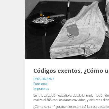
Códigos exentos, ¿Cómo us
D365 FINANCE
Funcional
Impuestos
En la localización española, desde la implantación d
realiza el 303 con los datos enviados, y distintos cli
¿Cómo se configuraban los exentos? La respuesta es f