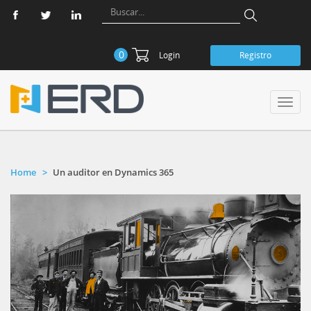
0
Login
Registro
Toggl
navig
Home
Un auditor en Dynamics 365