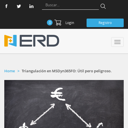
0
Login
Registro
Toggl
navig
Home
Triangulación en MSDyn365FO: Útil pero peligroso.