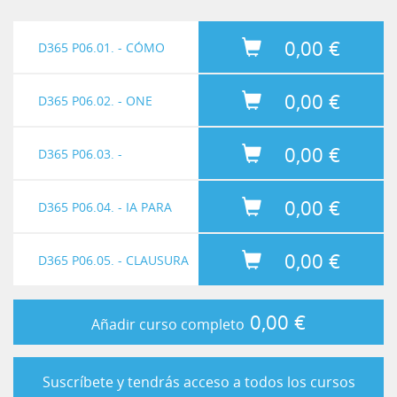
0,00 €
D365 P06.01. - CÓMO
0,00 €
HACER UN CASO DE ÉXITO
D365 P06.02. - ONE
Ver video
0,00 €
CON #MSDYN365
VERSION Y MÁS ALLÁ
D365 P06.03. -
Ver video
0,00 €
#MSDYN365FO
CHATEANDO CON
D365 P06.04. - IA PARA
Ver video
0,00 €
DYNAMICS AI
TODOS #MSDYN365
D365 P06.05. - CLAUSURA
Ver video
#MSDYN365CE
EVENTO
Ver video
0,00 €
Añadir curso completo
Suscríbete y tendrás acceso a todos los cursos