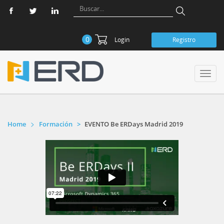
0
Login
Registro
Toggl
navig
Home
Formación
EVENTO Be ERDays Madrid 2019