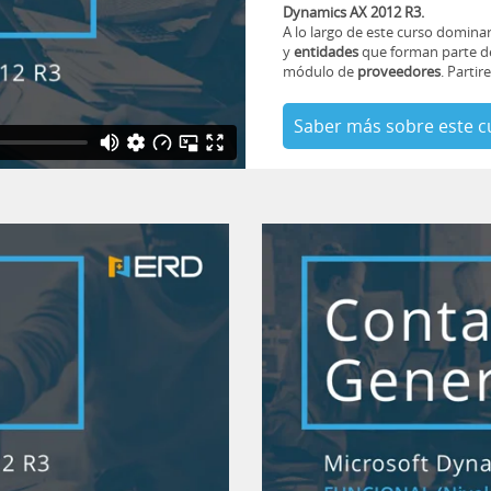
Dynamics AX 2012 R3.
A lo largo de este curso domina
y
entidades
que forman parte d
módulo de
proveedores
. Parti
Saber más sobre este c