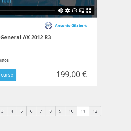
Antonio Gilabert
 General AX 2012 R3
estos
199,00 €
 curso
3
4
5
6
7
8
9
10
11
12