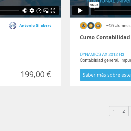
Antonio Gilabert
+439 alumnos
Curso Contabilidad
DYNAMICS AX 2012 R3
Contabilidad general,
Impu
199,00 €
Saber más sobre este
1
2