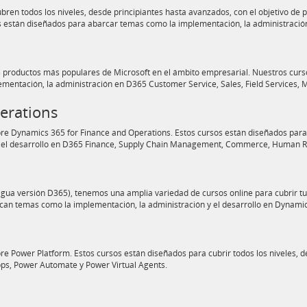
ren todos los niveles, desde principiantes hasta avanzados, con el objetivo de 
s están diseñados para abarcar temas como la implementación, la administración
productos más populares de Microsoft en el ámbito empresarial. Nuestros curso
mentación, la administración en D365 Customer Service, Sales, Field Services, M
perations
e Dynamics 365 for Finance and Operations. Estos cursos están diseñados para c
 y el desarrollo en D365 Finance, Supply Chain Management, Commerce, Human R
gua versión D365), tenemos una amplia variedad de cursos online para cubrir tu
arcan temas como la implementación, la administración y el desarrollo en Dynam
e Power Platform. Estos cursos están diseñados para cubrir todos los niveles, 
pps, Power Automate y Power Virtual Agents.