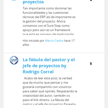
proyectos
Tan importante como dominar las
funcionalidades y las cuestiones
técnicas del ERP así de importante es
la gestión del proyecto. Ahora
contamos con el Sure Step como
apoyo pero aún es un framework
que está en proceso de maduración.
Mi propuesta e...
Hilo iniciado por
Marco Castro
hace 17
años
La fábula del pastor y el
5
jefe de proyectos by
Rodrigo Corral
Acabo de leer este post, la verdad
que da mucho que pensar y me
gustaría compartirlo con vosotros
para saber qué opináis. Respetando la
creatividad del autor, también os
paso el link directo. La fábula del
pastor y el jefe de proyectos Paseaba