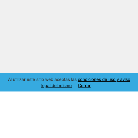
Al utilizar este sitio web aceptas las
condiciones de uso y aviso
legal del mismo
Cerrar
2026 © EL RINCÓN DYNAMICS
CONDICIONES DE USO Y AVISO LEGAL
CONTACTO