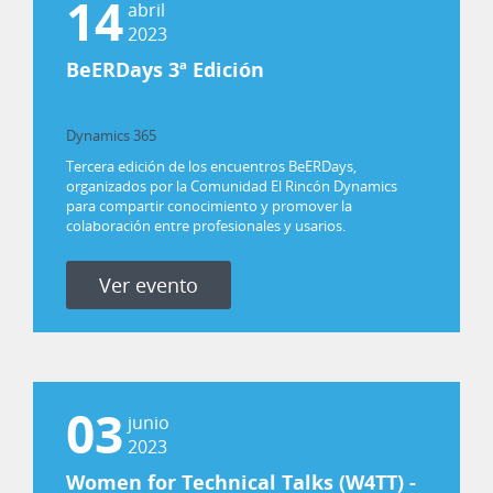
14
abril
2023
BeERDays 3ª Edición
Dynamics 365
Power Platform
Tercera edición de los encuentros BeERDays,
organizados por la Comunidad El Rincón Dynamics
para compartir conocimiento y promover la
colaboración entre profesionales y usarios.
Ver evento
03
junio
2023
Women for Technical Talks (W4TT) -