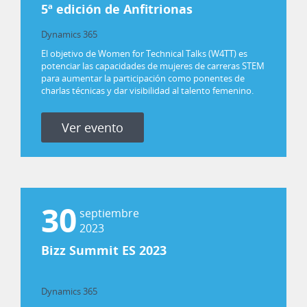
5ª edición de Anfitrionas
Dynamics 365
Power Platform
El objetivo de Women for Technical Talks (W4TT) es
potenciar las capacidades de mujeres de carreras STEM
para aumentar la participación como ponentes de
charlas técnicas y dar visibilidad al talento femenino.
Ver evento
30
septiembre
2023
Bizz Summit ES 2023
Dynamics 365
Power Platform