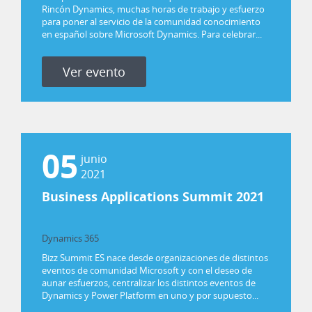
Rincón Dynamics, muchas horas de trabajo y esfuerzo
para poner al servicio de la comunidad conocimiento
en español sobre Microsoft Dynamics. Para celebrar...
Ver evento
05
junio
2021
Business Applications Summit 2021
Dynamics 365
Power Platform
Bizz Summit ES nace desde organizaciones de distintos
eventos de comunidad Microsoft y con el deseo de
aunar esfuerzos, centralizar los distintos eventos de
Dynamics y Power Platform en uno y por supuesto...