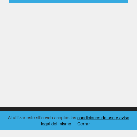
Al utilizar este sitio web aceptas las
condiciones de uso y aviso
legal del mismo
Cerrar
2026 © EL RINCÓN DYNAMICS
CONDICIONES DE USO Y AVISO LEGAL