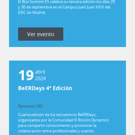
El Bizz Summit ES celebra su tercera edición los días 29
y 30 de septiembre en el Campus Juan Juan XXIII del
ESIC de Madrid.
Ver evento
19
abril
2024
BeERDays 4ª Edición
Dynamics 365
Power Platform
Cuarta edición de los encuentros BeERDays,
organizados por la Comunidad El Rincón Dynamics
para compartir conocimiento y promover la
colaboración entre profesionales y usarios.