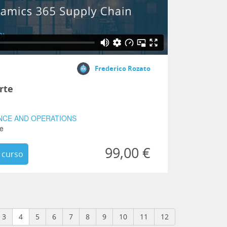
Frederico Rozato
rte
ANCE AND OPERATIONS
te
99,00 €
 curso
3
4
5
6
7
8
9
10
11
12