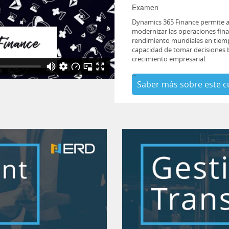
Examen
Dynamics 365 Finance permite a
modernizar las operaciones finan
rendimiento mundiales en tiempo 
capacidad de tomar decisiones 
crecimiento empresarial.
...
Saber más sobre este c