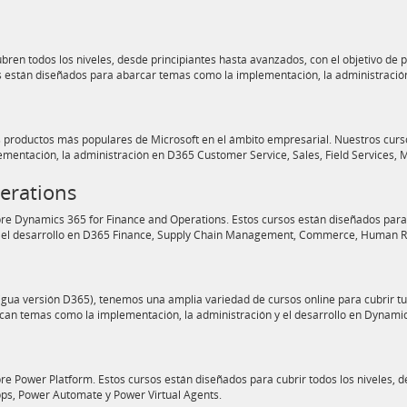
ren todos los niveles, desde principiantes hasta avanzados, con el objetivo de 
s están diseñados para abarcar temas como la implementación, la administración
productos más populares de Microsoft en el ámbito empresarial. Nuestros curso
mentación, la administración en D365 Customer Service, Sales, Field Services, M
perations
e Dynamics 365 for Finance and Operations. Estos cursos están diseñados para c
 y el desarrollo en D365 Finance, Supply Chain Management, Commerce, Human R
gua versión D365), tenemos una amplia variedad de cursos online para cubrir tu
arcan temas como la implementación, la administración y el desarrollo en Dynam
e Power Platform. Estos cursos están diseñados para cubrir todos los niveles, 
pps, Power Automate y Power Virtual Agents.