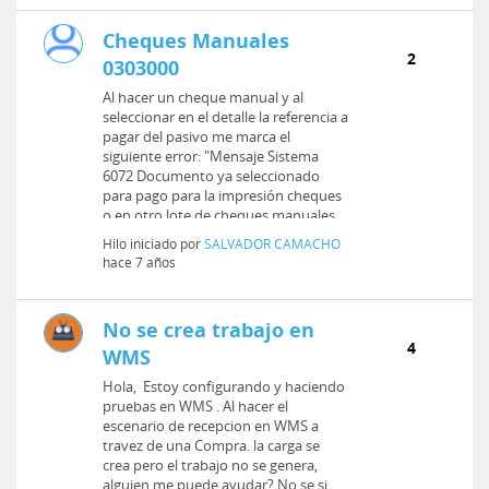
Cheques Manuales
2
0303000
Al hacer un cheque manual y al
seleccionar en el detalle la referencia a
pagar del pasivo me marca el
siguiente error: "Mensaje Sistema
6072 Documento ya seleccionado
para pago para la impresión cheques
o en otro lote de cheques manuales
no...
Hilo iniciado por
SALVADOR CAMACHO
hace 7 años
No se crea trabajo en
4
WMS
Hola, Estoy configurando y haciendo
pruebas en WMS . Al hacer el
escenario de recepcion en WMS a
travez de una Compra. la carga se
crea pero el trabajo no se genera,
alguien me puede ayudar? No se si