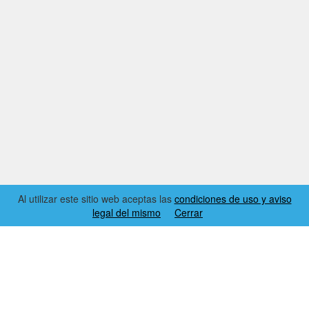
Al utilizar este sitio web aceptas las
condiciones de uso y aviso
legal del mismo
Cerrar
2026 © EL RINCÓN DYNAMICS
CONDICIONES DE USO Y AVISO LEGAL
CONTACTO