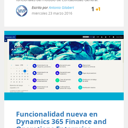
Escrito por
Antonio Gilabert
1
miércoles
23
marzo
2016
Funcionalidad nueva en
Dynamics 365 Finance and