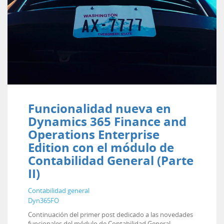
Funcionalidad nueva en
Dynamics 365 Finance and
Operations Enterprise
Edition con el módulo de
Contabilidad General (Parte
II)
Contabilidad general
Dyn365FO
Continuación del primer post dedicado a las novedades
funcionales del módulo de Contabilidad General.