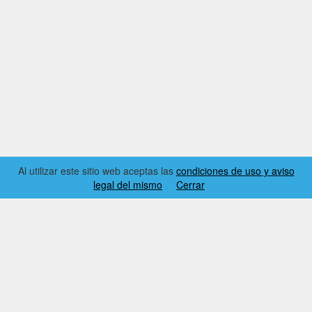
Al utilizar este sitio web aceptas las
condiciones de uso y aviso
legal del mismo
Cerrar
2026 © EL RINCÓN DYNAMICS
CONDICIONES DE USO Y AVISO LEGAL
CONTACTO