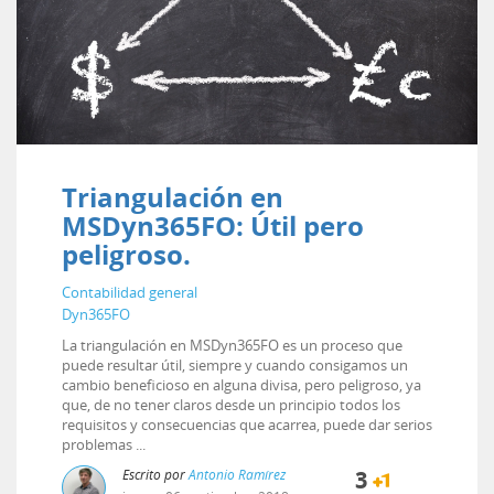
Triangulación en
MSDyn365FO: Útil pero
peligroso.
Contabilidad general
Dyn365FO
La triangulación en MSDyn365FO es un proceso que
puede resultar útil, siempre y cuando consigamos un
cambio beneficioso en alguna divisa, pero peligroso, ya
que, de no tener claros desde un principio todos los
requisitos y consecuencias que acarrea, puede dar serios
problemas ...
Escrito por
Antonio Ramírez
3